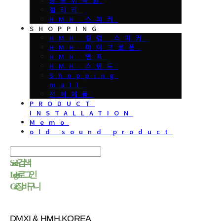
등록취득권
갤러리
HMH 스피커
SHOPPING
HMH 컬럼 스피커
HMH 마이크로폰
HMH 앰프
HMH 스텐드
Shopping
mall
전체제품
PRODUCT
INSTALLATION
Memo
old sound product
Search
검색
Log In
로그인
Cart
장바구니
DMXI & HMH.KOREA