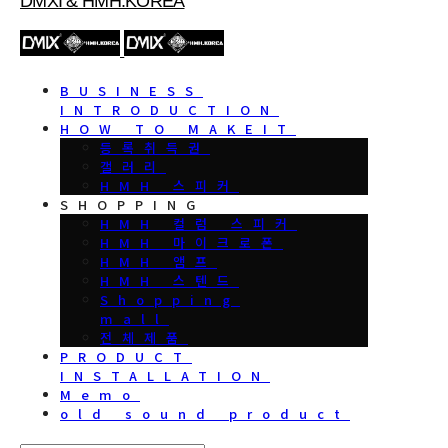
DMXI & HMH.KOREA
BUSINESS
INTRODUCTION
HOW TO MAKEIT
등록취득권
갤러리
HMH 스피커
SHOPPING
HMH 컬럼 스피커
HMH 마이크로폰
HMH 앰프
HMH 스텐드
Shopping
mall
전체제품
PRODUCT
INSTALLATION
Memo
old sound product