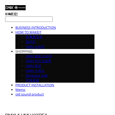
LOG IN
로그인
BUSINESS INTRODUCTION
HOW TO MAKEIT
등록취득권
갤러리
HMH 스피커
SHOPPING
HMH 컬럼 스피커
HMH 마이크로폰
HMH 앰프
HMH 스텐드
Shopping mall
전체제품
PRODUCT INSTALLATION
Memo
old sound product