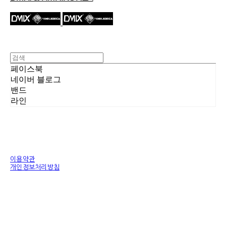
페이스북
네이버 블로그
밴드
라인
이용약관
개인정보처리방침
사업자정보확인
상호: 에이치엠에이치(HMH.KOREA) | 대표: 황홍변 | 개인정보관리책임자: 안태희 | 전
화: 010-7199-0000 | 이메일: byun8636@naver.com
주소: A/S 본사.경기도 김포시 구래동 6871-14 디원시티 시그니처 B 동822호 제조공