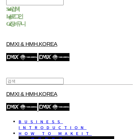
Search
검색
Log In
로그인
Cart
장바구니
DMXI & HMH.KOREA
DMXI & HMH.KOREA
BUSINESS
INTRODUCTION
HOW TO MAKEIT