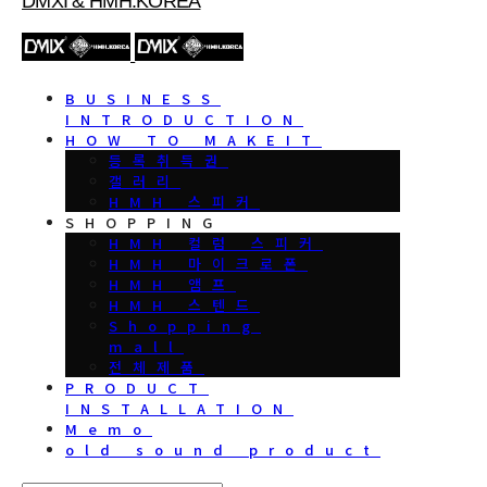
DMXI & HMH.KOREA
BUSINESS
INTRODUCTION
HOW TO MAKEIT
등록취득권
갤러리
HMH 스피커
SHOPPING
HMH 컬럼 스피커
HMH 마이크로폰
HMH 앰프
HMH 스텐드
Shopping
mall
전체제품
PRODUCT
INSTALLATION
Memo
old sound product