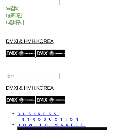
Search
검색
Log In
로그인
Cart
장바구니
DMXI & HMH.KOREA
DMXI & HMH.KOREA
BUSINESS
INTRODUCTION
HOW TO MAKEIT