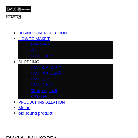
LOG IN
로그인
BUSINESS INTRODUCTION
HOW TO MAKEIT
등록취득권
갤러리
HMH 스피커
SHOPPING
HMH 컬럼 스피커
HMH 마이크로폰
HMH 앰프
HMH 스텐드
Shopping mall
전체제품
PRODUCT INSTALLATION
Memo
old sound product