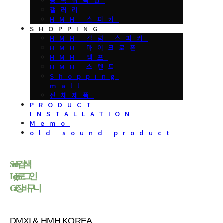
등록취득권
갤러리
HMH 스피커
SHOPPING
HMH 컬럼 스피커
HMH 마이크로폰
HMH 앰프
HMH 스텐드
Shopping
mall
전체제품
PRODUCT
INSTALLATION
Memo
old sound product
Search
검색
Log In
로그인
Cart
장바구니
DMXI & HMH.KOREA