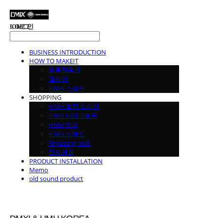
LOG IN
로그인
BUSINESS INTRODUCTION
HOW TO MAKEIT
등록취득권
갤러리
HMH 스피커
SHOPPING
HMH 컬럼 스피커
HMH 마이크로폰
HMH 앰프
HMH 스텐드
Shopping mall
전체제품
PRODUCT INSTALLATION
Memo
old sound product