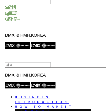
Search
검색
Log In
로그인
Cart
장바구니
DMXI & HMH.KOREA
DMXI & HMH.KOREA
BUSINESS
INTRODUCTION
HOW TO MAKEIT