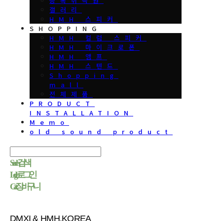
등록취득권
갤러리
HMH 스피커
SHOPPING
HMH 컬럼 스피커
HMH 마이크로폰
HMH 앰프
HMH 스텐드
Shopping
mall
전체제품
PRODUCT
INSTALLATION
Memo
old sound product
Search
검색
Log In
로그인
Cart
장바구니
DMXI & HMH.KOREA