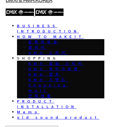
DMXI & HMH.KOREA
BUSINESS
INTRODUCTION
HOW TO MAKEIT
등록취득권
갤러리
HMH 스피커
SHOPPING
HMH 컬럼 스피커
HMH 마이크로폰
HMH 앰프
HMH 스텐드
Shopping
mall
전체제품
PRODUCT
INSTALLATION
Memo
old sound product