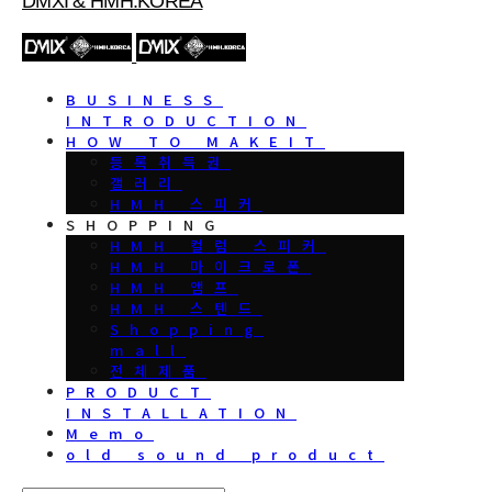
DMXI & HMH.KOREA
BUSINESS
INTRODUCTION
HOW TO MAKEIT
등록취득권
갤러리
HMH 스피커
SHOPPING
HMH 컬럼 스피커
HMH 마이크로폰
HMH 앰프
HMH 스텐드
Shopping
mall
전체제품
PRODUCT
INSTALLATION
Memo
old sound product