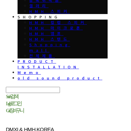
등록취득권
갤러리
HMH 스피커
SHOPPING
HMH 컬럼 스피커
HMH 마이크로폰
HMH 앰프
HMH 스텐드
Shopping
mall
전체제품
PRODUCT
INSTALLATION
Memo
old sound product
Search
검색
Log In
로그인
Cart
장바구니
DMXI & HMH.KOREA