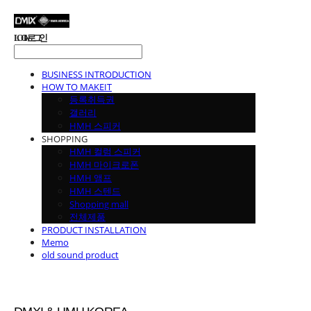
LOG IN
로그인
BUSINESS INTRODUCTION
HOW TO MAKEIT
등록취득권
갤러리
HMH 스피커
SHOPPING
HMH 컬럼 스피커
HMH 마이크로폰
HMH 앰프
HMH 스텐드
Shopping mall
전체제품
PRODUCT INSTALLATION
Memo
old sound product