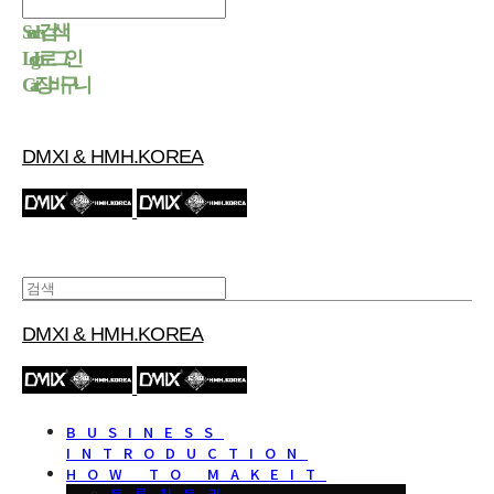
Search
검색
Log In
로그인
Cart
장바구니
DMXI & HMH.KOREA
DMXI & HMH.KOREA
BUSINESS
INTRODUCTION
HOW TO MAKEIT