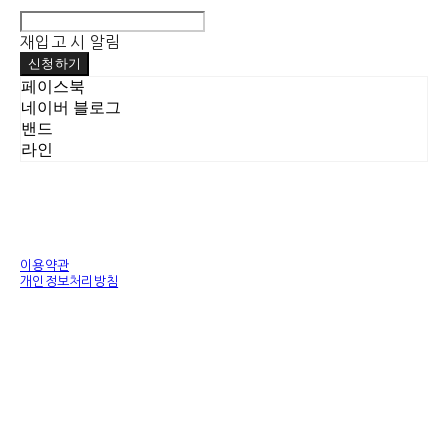
재입고 시 알림
신청하기
페이스북
네이버 블로그
밴드
라인
이용약관
개인정보처리방침
사업자정보확인
상호: 에이치엠에이치(HMH.KOREA) | 대표: 황홍변 | 개인정보관리책임자: 안태희 | 전
화: 010-7199-0000 | 이메일: byun8636@naver.com
주소: A/S 본사.경기도 김포시 구래동 6871-14 디원시티 시그니처 B 동822호 제조공
장 경기도김포시 양촌읍 양곡리 4로 21일 1층 | 사업자등록번호:
593-33-01076
| 통
신판매:
제 2021-경기김포-1462호 (제품 배송기간은 2~3일 소요 됩니다 )
| 호스팅제