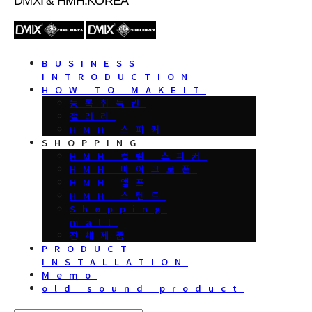
DMXI & HMH.KOREA
BUSINESS
INTRODUCTION
HOW TO MAKEIT
등록취득권
갤러리
HMH 스피커
SHOPPING
HMH 컬럼 스피커
HMH 마이크로폰
HMH 앰프
HMH 스텐드
Shopping
mall
전체제품
PRODUCT
INSTALLATION
Memo
old sound product