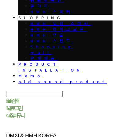
등록취득권
갤러리
HMH 스피커
SHOPPING
HMH 컬럼 스피커
HMH 마이크로폰
HMH 앰프
HMH 스텐드
Shopping
mall
전체제품
PRODUCT
INSTALLATION
Memo
old sound product
Search
검색
Log In
로그인
Cart
장바구니
DMXI & HMH.KOREA