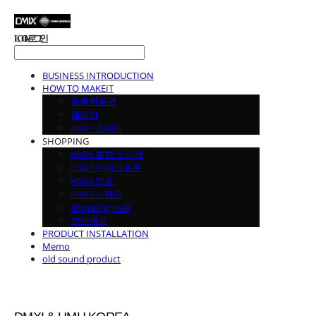
LOG IN
로그인
BUSINESS INTRODUCTION
HOW TO MAKEIT
등록취득권
갤러리
HMH 스피커
SHOPPING
HMH 컬럼 스피커
HMH 마이크로폰
HMH 앰프
HMH 스텐드
Shopping mall
전체제품
PRODUCT INSTALLATION
Memo
old sound product