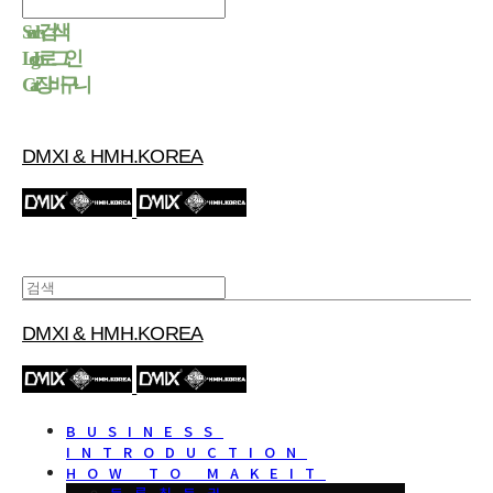
Search
검색
Log In
로그인
Cart
장바구니
DMXI & HMH.KOREA
DMXI & HMH.KOREA
BUSINESS
INTRODUCTION
HOW TO MAKEIT