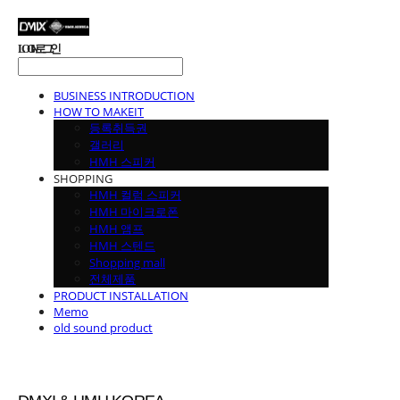
LOG IN
로그인
BUSINESS INTRODUCTION
HOW TO MAKEIT
등록취득권
갤러리
HMH 스피커
SHOPPING
HMH 컬럼 스피커
HMH 마이크로폰
HMH 앰프
HMH 스텐드
Shopping mall
전체제품
PRODUCT INSTALLATION
Memo
old sound product