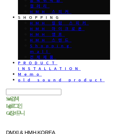
등록취득권
갤러리
HMH 스피커
SHOPPING
HMH 컬럼 스피커
HMH 마이크로폰
HMH 앰프
HMH 스텐드
Shopping
mall
전체제품
PRODUCT
INSTALLATION
Memo
old sound product
Search
검색
Log In
로그인
Cart
장바구니
DMXI & HMH.KOREA