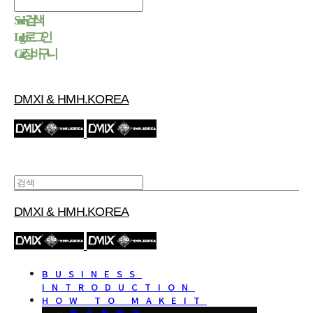
Search
검색
Log In
로그인
Cart
장바구니
DMXI & HMH.KOREA
DMXI & HMH.KOREA
BUSINESS
INTRODUCTION
HOW TO MAKEIT