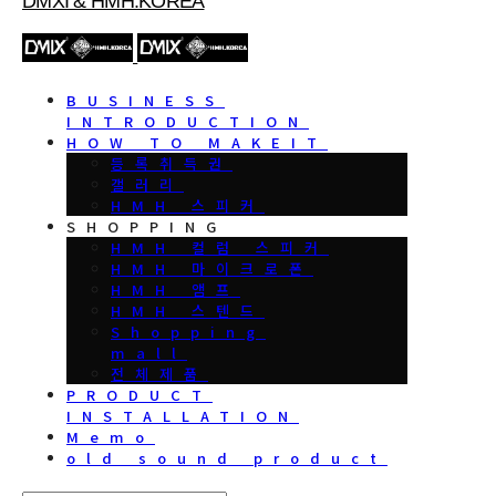
DMXI & HMH.KOREA
BUSINESS
INTRODUCTION
HOW TO MAKEIT
등록취득권
갤러리
HMH 스피커
SHOPPING
HMH 컬럼 스피커
HMH 마이크로폰
HMH 앰프
HMH 스텐드
Shopping
mall
전체제품
PRODUCT
INSTALLATION
Memo
old sound product