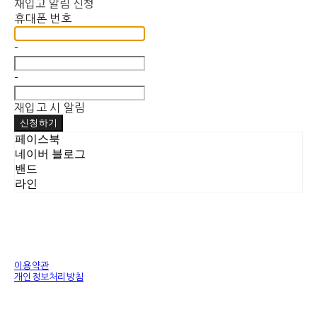
재입고 알림 신청
휴대폰 번호
-
-
재입고 시 알림
신청하기
페이스북
네이버 블로그
밴드
라인
이용약관
개인정보처리방침
사업자정보확인
상호: 에이치엠에이치(HMH.KOREA) | 대표: 황홍변 | 개인정보관리책임자: 안태희 | 전