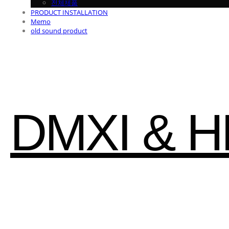
전체제품
PRODUCT INSTALLATION
Memo
old sound product
DMXI & 