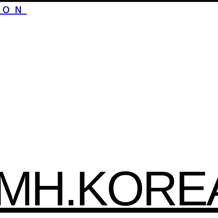
ION
HMH.KORE