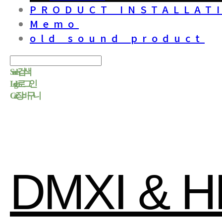
PRODUCT INSTALLAT
Memo
old sound product
Search
검색
Log In
로그인
Cart
장바구니
DMXI & 