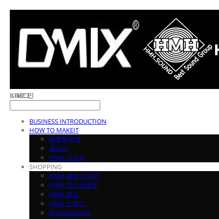
LOG IN
로그인
BUSINESS INTRODUCTION
HOW TO MAKEIT
등록취득권
갤러리
HMH 스피커
SHOPPING
HMH 컬럼 스피커
HMH 마이크로폰
HMH 앰프
HMH 스텐드
Shopping mall