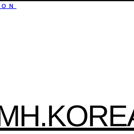
ION
HMH.KORE