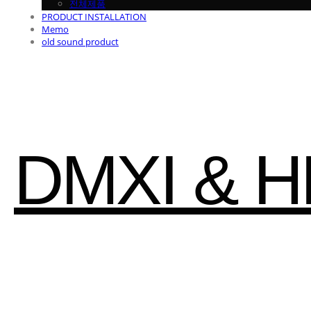
전체제품
PRODUCT INSTALLATION
Memo
old sound product
DMXI & 