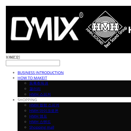
LOG IN
로그인
BUSINESS INTRODUCTION
HOW TO MAKEIT
등록취득권
갤러리
HMH 스피커
SHOPPING
HMH 컬럼 스피커
HMH 마이크로폰
HMH 앰프
HMH 스텐드
Shopping mall