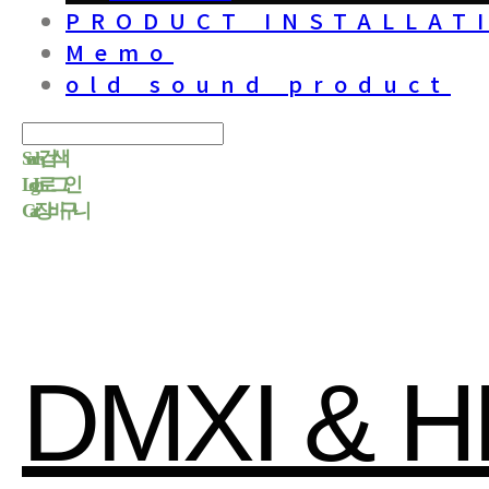
PRODUCT INSTALLAT
Memo
old sound product
Search
검색
Log In
로그인
Cart
장바구니
DMXI & 